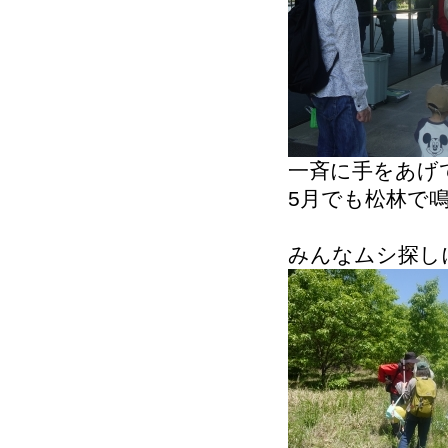
一斉に手をあげ
5月でも松林で
みんなムシ探し