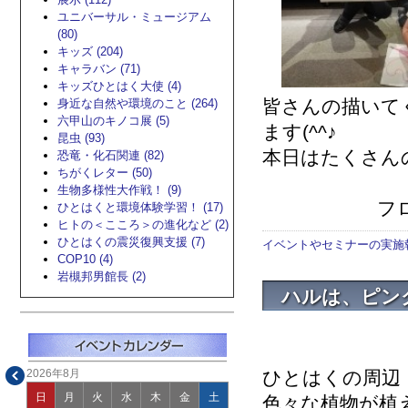
ユニバーサル・ミュージアム
(80)
キッズ (204)
キャラバン (71)
キッズひとはく大使 (4)
皆さんの描いて
身近な自然や環境のこと (264)
六甲山のキノコ展 (5)
ます(^^♪
昆虫 (93)
本日はたくさん
恐竜・化石関連 (82)
ちがくレター (50)
生物多様性大作戦！ (9)
フロアス
ひとはくと環境体験学習！ (17)
ヒトの＜こころ＞の進化など (2)
ひとはくの震災復興支援 (7)
イベントやセミナーの実施
COP10 (4)
岩槻邦男館長 (2)
ハルは、ピン
ひとはくの周辺
2026年8月
日
月
火
水
木
金
土
色々な植物が植