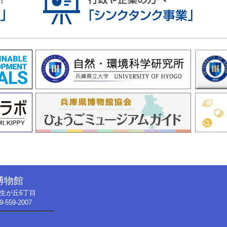
博物館
市弥生が丘6丁目
9-559-2007