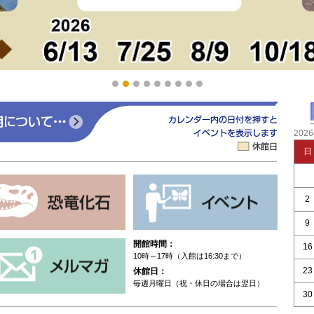
202
日
2
9
開館時間：
16
10時～17時（入館は16:30まで）
休館日：
23
毎週月曜日（祝・休日の場合は翌日）
30