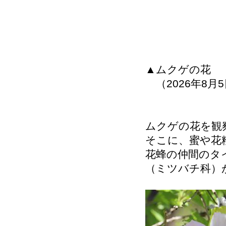
▲ムクゲの花
（2026年8月
ムクゲの花を観
そこに、蜜や花
花蜂の仲間のタ
（ミツバチ科）