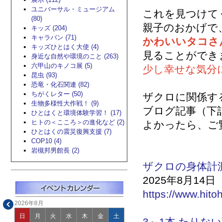
ユニバーサル・ミュージアム
これを見つけて
(80)
親子のおかげで
キッズ (204)
キャラバン (71)
かわいいタコさ
キッズひとはく大使 (4)
見ることができ
身近な自然や環境のこと (263)
六甲山のキノコ展 (5)
少し幸せな気分
昆虫 (93)
恐竜・化石関連 (82)
ちがくレター (50)
ザクロに関係す
生物多様性大作戦！ (9)
ブログ記事（下
ひとはくと環境体験学習！ (17)
ヒトの＜こころ＞の進化など (2)
よかったら、ご
ひとはくの震災復興支援 (7)
COP10 (4)
岩槻邦男館長 (2)
ザクロの身体計
2025年8月14日
https://www.hito
2026年8月
日
月
火
水
木
金
土