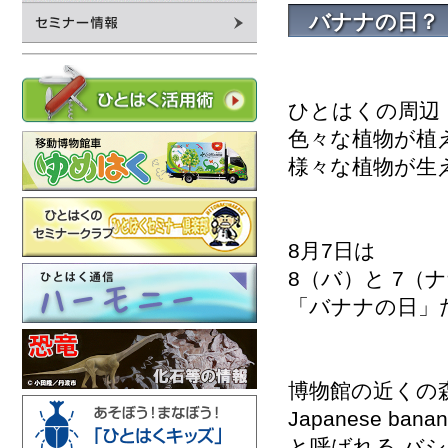
バナナの日？
ひとはくの周辺
色々な植物が植
様々な植物が生
8月7日は
8（バ）と 7（
「バナナの日」
博物館の近くの
Japanese b
と呼ばれる バ