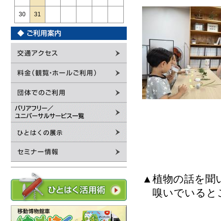
30
31
▲植物の話を聞
嗅いでいると