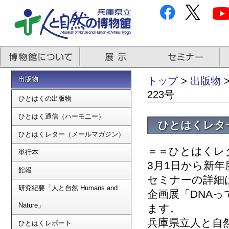
出版物
トップ
>
出版物
223号
ひとはくの出版物
ひとはく通信（ハーモニー）
ひとはくレター
ひとはくレター（メールマガジン）
＝＝ひとはくレター
単行本
3月1日から新
館報
セミナーの詳細
研究紀要「人と自然 Humans and
企画展「DNA
Nature」
ます。
兵庫県立人と自
ひとはくレポート