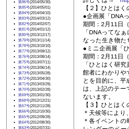
詳しくは→
htt
第86号
(2014/05/30)
【２】ひとはく
第85号
(2014/05/01)
第84号
(2014/04/10)
●企画展「DN
第83号
(2014/03/12)
期間：2月11日
第82号
(2014/02/07)
第81号
(2014/01/12)
「DNAってな
第80号
(2013/12/17)
なった生き物た
第79号
(2013/11/14)
第78号
(2013/10/10)
●ミニ企画展「ひ
第77号
(2013/09/12)
期間：2月11日
第76号
(2013/08/14)
第75号
(2013/07/11)
「ひとはく研究
第74号
(2013/06/14)
館者にわかりや
第73号
(2013/05/28)
第72号
(2013/04/30)
とを⽬的に、平
第71号
(2013/03/29)
は、上記のテー
第70号
(2013/02/28)
第69号
(2013/01/30)
ないます。
第68号
(2012/12/21)
【３】ひとはく
第67号
(2012/11/28)
第66号
(2012/10/30)
＊天候等により
第65号
(2012/09/28)
＊各イベントの
第64号
(2012/08/30)
第63号
(2012/07/31)