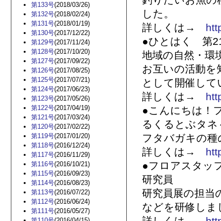
釣りたいお魚の
第133号
(2018/03/26)
した。
第132号
(2018/02/24)
第131号
(2018/01/19)
詳しくは→
htt
第130号
(2017/12/22)
●ひとはく 第2
第129号
(2017/11/24)
第128号
(2017/10/20)
地域の自然・環
第127号
(2017/09/22)
お互いの活動を
第126号
(2017/08/25)
第125号
(2017/07/21)
として開催して
第124号
(2017/06/23)
詳しくは→
htt
第123号
(2017/05/26)
第122号
(2017/04/19)
●こんにちは！
第121号
(2017/03/24)
るくるとぶタネ
第120号
(2017/02/22)
第119号
(2017/01/20)
フタバガキの種
第118号
(2016/12/24)
詳しくは→
htt
第117号
(2016/11/29)
●フロアスタッ
第116号
(2016/10/21)
第115号
(2016/09/23)
研究員
第114号
(2016/08/23)
研究員展の担当
第113号
(2016/07/22)
第112号
(2016/06/24)
などを研修しま
第111号
(2016/05/27)
第110号
(2016/04/15)