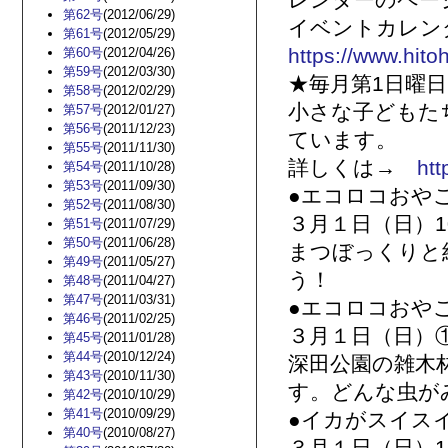
レンダーのペー
第62号
(2012/06/29)
イベントカレ
第61号
(2012/05/29)
https://www.hit
第60号
(2012/04/26)
第59号
(2012/03/30)
★毎月第1日曜日
第58号
(2012/02/29)
小さな子どもた
第57号
(2012/01/27)
第56号
(2011/12/23)
ています。
第55号
(2011/11/30)
詳しくは→
htt
第54号
(2011/10/28)
第53号
(2011/09/30)
●エコロコおや
第52号
(2011/08/30)
３月１日（日）10:
第51号
(2011/07/29)
第50号
(2011/06/28)
まつぼっくりと
第49号
(2011/05/27)
う！
第48号
(2011/04/27)
第47号
(2011/03/31)
●エコロコおや
第46号
(2011/02/25)
３月１日（日）①10
第45号
(2011/01/28)
第44号
(2010/12/24)
深田公園の雑木
第43号
(2010/11/30)
す。どんな虫が
第42号
(2010/10/29)
第41号
(2010/09/29)
●イカがスイス
第40号
(2010/08/27)