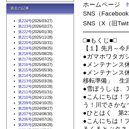
ホームページ
過去の記事
SNS（Facebo
第224号
(2026/03/27)
SNS（X（旧Twi
第223号
(2026/02/27)
━━━━━━━
第222号
(2026/01/30)
第221号
(2025/11/28)
□■もくじ■□
第220号
(2025/10/31)
【１】先月～今
第219号
(2025/09/25)
第218号
(2025/08/29)
●ガマホワタガ
第217号
(2025/07/25)
●メンテナンス
第216号
(2025/06/27)
第215号
(2025/05/30)
●メンテナンス
第214号
(2025/04/25)
移転準備」 生
第213号
(2025/03/28)
第212号
(2025/02/28)
●雪ぼうし は、
第211号
(2025/01/31)
●こんにちは！
第210号
(2024/11/29)
第209号
(2024/10/25)
う！川でさかな
第208号
(2024/09/27)
●ひとはく 第2
第207号
(2024/08/30)
第206号
(2024/07/26)
●こんにちは！
第205号
(2024/06/28)