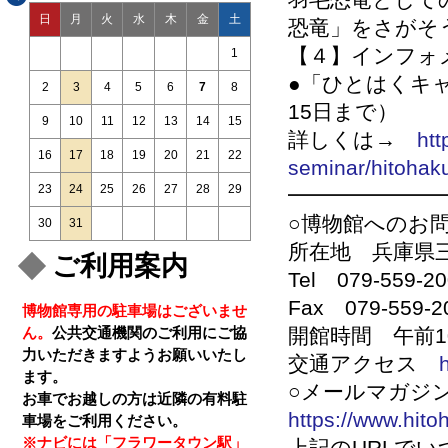
羽毛恐竜として
日
月
火
水
木
金
土
恐竜」をさがそ
【４】インフォ
1
●「ひとはくキャ
2
3
4
5
6
7
8
15日まで）
9
10
11
12
13
14
15
詳しくは→
htt
16
17
18
19
20
21
22
seminar/hitohak
23
24
25
26
27
28
29
━━━━━━━
○博物館へのお
30
31
所在地 兵庫県
ご利用案内
Tel 079-559
Fax 079-559-2
博物館専用の駐車場はございませ
ん。
公共交通機関のご利用にご協
開館時間 午前1
力いただきますようお願いいたし
交通アクセス
ます。
○メールマガジ
お車でお越しの方は近隣の有料駐
https://www.hit
車場をご利用ください。
※ナビには「フラワータウン駅」