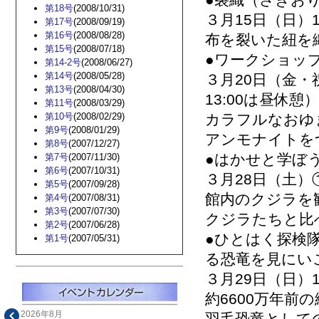
●裂織（さきお
第18号
(2008/10/31)
３月15日（日）13
第17号
(2008/09/19)
第16号
(2008/08/28)
布を裂いた紐を
第15号
(2008/07/18)
●ワークショッ
第14-2号
(2008/06/27)
第14号
(2008/05/28)
３月20日（金・祝）
第13号
(2008/04/30)
13:00は昼休憩）
第11号
(2008/03/29)
第10号
(2008/02/29)
カラフルなおゆ
第9号
(2008/01/29)
アンモナイトを
第8号
(2007/12/27)
●はかせと学ぼ
第7号
(2007/11/30)
第6号
(2007/10/31)
３月28日（土）①10
第5号
(2007/09/28)
館内のクジラを
第4号
(2007/08/31)
第3号
(2007/07/30)
クジラたちと比
第2号
(2007/06/28)
●ひとはく探検
第1号
(2007/05/31)
る恐竜を見にい
３月29日（日）13
約6600万年
2026年8月