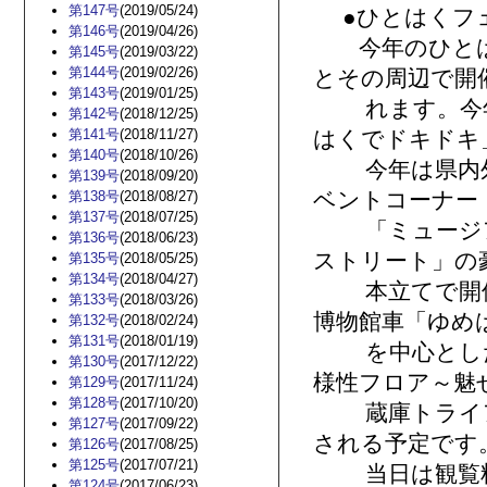
第147号
(2019/05/24)
●ひとはくフ
第146号
(2019/04/26)
今年のひとは
第145号
(2019/03/22)
第144号
(2019/02/26)
とその周辺で開
第143号
(2019/01/25)
れます。今年
第142号
(2018/12/25)
第141号
(2018/11/27)
はくでドキドキ
第140号
(2018/10/26)
今年は県内外
第139号
(2018/09/20)
ベントコーナー
第138号
(2018/08/27)
第137号
(2018/07/25)
「ミュージア
第136号
(2018/06/23)
ストリート」の
第135号
(2018/05/25)
第134号
(2018/04/27)
本立てで開催し
第133号
(2018/03/26)
博物館車「ゆめ
第132号
(2018/02/24)
第131号
(2018/01/19)
を中心とした
第130号
(2017/12/22)
様性フロア～魅
第129号
(2017/11/24)
第128号
(2017/10/20)
蔵庫トライア
第127号
(2017/09/22)
される予定です
第126号
(2017/08/25)
第125号
(2017/07/21)
当日は観覧料
第124号
(2017/06/23)