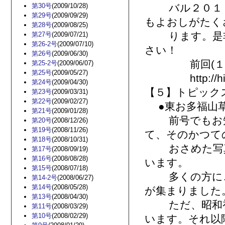
第30号
(2009/10/28)
バル２０１３
第29号
(2009/09/29)
もよおしがたく
第28号
(2009/08/25)
ります。是非
第27号
(2009/07/21)
第26-2号
(2009/07/10)
さい！
第26号
(2009/06/30)
前回(１０月６
第25-2号
(2009/06/07)
第25号
(2009/05/27)
http://hitoha
第24号
(2009/04/30)
【５】トピック
第23号
(2009/03/31)
第22号
(2009/02/27)
●東お多福山草
第21号
(2009/01/28)
前号でもお知
第20号
(2008/12/26)
第19号
(2008/11/26)
て、そのかつて
第18号
(2008/10/31)
おさめた写真
第17号
(2008/09/19)
第16号
(2008/08/28)
います。
第15号
(2008/07/18)
多くの方にご
第14-2号
(2008/06/27)
第14号
(2008/05/28)
が集まりました
第13号
(2008/04/30)
ただ、昭和初期
第11号
(2008/03/29)
第10号
(2008/02/29)
います。それ以