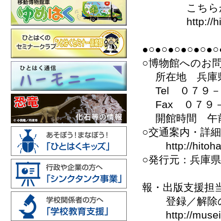
こちらから
http://hitoha
●○●○●○●○●○●○
○博物館へのお
所在地 兵庫県
Tel ０７９
Fax ０７９
開館時間 午前
○交通案内・詳
http://hitohaku.
○発行元：兵庫
報・出版支援担
登録／解除の
http://museinfo