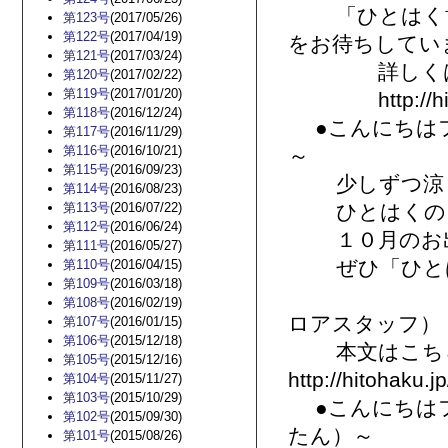
「ひとはく博
第123号
(2017/05/26)
第122号
(2017/04/19)
をお待ちしてい
第121号
(2017/03/24)
詳しくは、
第120号
(2017/02/22)
第119号
(2017/01/20)
http://hitoha
第118号
(2016/12/24)
●こんにちはフ
第117号
(2016/11/29)
第116号
(2016/10/21)
～
第115号
(2016/09/23)
少しずつ涼し
第114号
(2016/08/23)
第113号
(2016/07/22)
ひとはくのま
第112号
(2016/06/24)
１０月のお出
第111号
(2016/05/27)
ぜひ「ひとは
第110号
(2016/04/15)
第109号
(2016/03/18)
も
第108号
(2016/02/19)
ロアスタッフ）
第107号
(2016/01/15)
第106号
(2015/12/18)
本文はこち
第105号
(2015/12/16)
http://hitohaku.
第104号
(2015/11/27)
第103号
(2015/10/29)
●こんにちはフ
第102号
(2015/09/30)
たん）～
第101号
(2015/08/26)