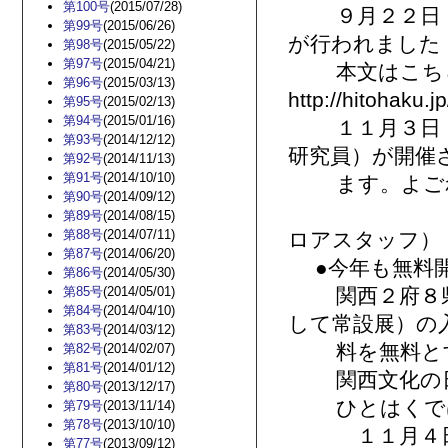
第100号
(2015/07/28)
９月２２日（
第99号
(2015/06/26)
が行われました
第98号
(2015/05/22)
第97号
(2015/04/21)
本文はこち
第96号
(2015/03/13)
http://hitohaku.
第95号
(2015/02/13)
第94号
(2015/01/16)
１１月３日（
第93号
(2014/12/12)
研究員）が開催
第92号
(2014/11/13)
第91号
(2014/10/10)
ます。よごれ
第90号
(2014/09/12)
た
第89号
(2014/08/15)
第88号
(2014/07/11)
ロアスタッフ）
第87号
(2014/06/20)
●今年も無料開
第86号
(2014/05/30)
第85号
(2014/05/01)
関西２府８県４
第84号
(2014/04/10)
して常設展）の
第83号
(2014/03/12)
料を無料とす
第82号
(2014/02/07)
第81号
(2014/01/12)
関西文化の日のＨＰ 
第80号
(2013/12/17)
ひとはくでは
第79号
(2013/11/14)
第78号
(2013/10/10)
１１月４日（
第77号
(2013/09/12)