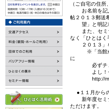
（ご自宅の住所
お名前を記入
帖２０１３郵送
望」と明記し
また、セミナ
なく「ひとはく
２０１３」を
※「当館が発
に
必ずチェッ
よし！セミ
http://musein
●１１月からの
新年度セミナ
ただけます。