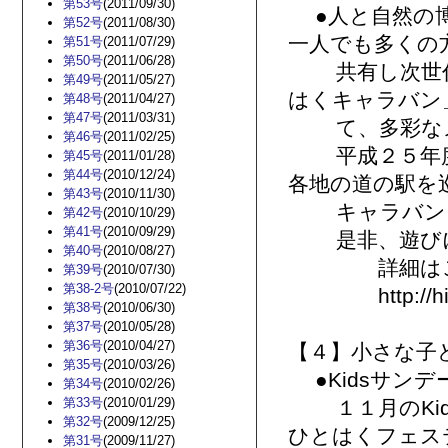
第53号
(2011/09/30)
●人と自然の博
第52号
(2011/08/30)
一人でも多くの
第51号
(2011/07/29)
第50号
(2011/06/28)
共有し次世代
第49号
(2011/05/27)
はくキャラバン
第48号
(2011/04/27)
第47号
(2011/03/31)
て、多彩なメ
第46号
(2011/02/25)
平成２５年度
第45号
(2011/01/28)
第44号
(2010/12/24)
各地の道の駅を
第43号
(2010/11/30)
キャラバンを
第42号
(2010/10/29)
第41号
(2010/09/29)
是非、遊びに
第40号
(2010/08/27)
詳細はこち
第39号
(2010/07/30)
第38-2号
(2010/07/22)
http://hitoha
第38号
(2010/06/30)
第37号
(2010/05/28)
第36号
(2010/04/27)
【４】小さな子
第35号
(2010/03/26)
●Kidsサンデ
第34号
(2010/02/26)
第33号
(2010/01/29)
１１月のKid
第32号
(2009/12/25)
ひとはくフェス
第31号
(2009/11/27)