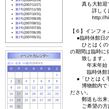
第9号
(2008/01/29)
真も大歓迎で
第8号
(2007/12/27)
第7号
(2007/11/30)
詳しくは当館
第6号
(2007/10/31)
http://hitohak
第5号
(2007/09/28)
第4号
(2007/08/31)
第3号
(2007/07/30)
【６】インフォ
第2号
(2007/06/28)
●臨時休館日
第1号
(2007/05/31)
ひとはくの休
の期間は臨時に
致します。
次>>
今月
<<前
2026年8月
年末年始 （
日
月
火
水
木
金
土
臨時休館日（
1
●「ひとはく手
2
3
4
5
6
7
8
博物館内でも
9
10
11
12
13
14
15
ださい。
16
17
18
19
20
21
22
郵送も出来
23
24
25
26
27
28
29
ご希望の方は
30
31