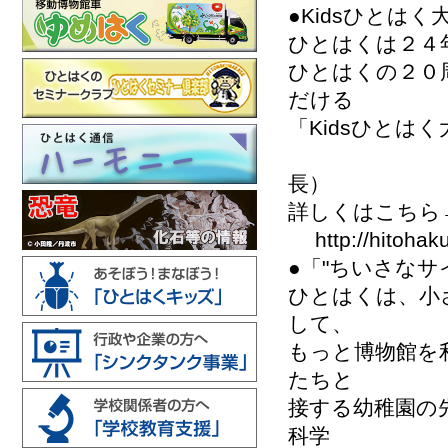
●Kidsひとは
ひとはくは２４
ひとはくの２０
だける
「Kidsひとは
古谷 裕
長）
詳しくはこちら
http://hitohaku.
●「"ちいさな
ひとはくは、小
して、
もっと博物館を
たちと
接する幼稚園の
科学