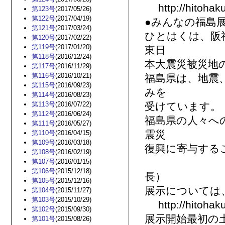
http://hitohaku.
第123号
(2017/05/26)
第122号
(2017/04/19)
●みんなの福島
第121号
(2017/03/24)
ひとはくは、阪
第120号
(2017/02/22)
第119号
(2017/01/20)
東日
第118号
(2016/12/24)
本大震災被災地
第117号
(2016/11/29)
第116号
(2016/10/21)
福島県は、地震
第115号
(2016/09/23)
みを
第114号
(2016/08/23)
第113号
(2016/07/22)
受けています。
第112号
(2016/06/24)
福島県の人々へ
第111号
(2016/05/27)
震災
第110号
(2016/04/15)
第109号
(2016/03/18)
復興に寄与する
第108号
(2016/02/19)
古谷 裕
第107号
(2016/01/15)
第106号
(2015/12/18)
長）
第105号
(2015/12/16)
展示については
第104号
(2015/11/27)
第103号
(2015/10/29)
http://hitohaku.
第102号
(2015/09/30)
展示開始最初の
第101号
(2015/08/26)