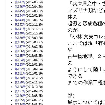
第147号
(2019/05/24)
「兵庫県産中・
第146号
(2019/04/26)
フズリナ類など
第145号
(2019/03/22)
第144号
(2019/02/26)
体の
第143号
(2019/01/25)
起源と形成過程
第142号
(2018/12/25)
第141号
(2018/11/27)
のが
第140号
(2018/10/26)
「小林 文夫コ
第139号
(2018/09/20)
ここでは現世有
第138号
(2018/08/27)
第137号
(2018/07/25)
や
第136号
(2018/06/23)
古生物地理、２
第135号
(2018/05/25)
第134号
(2018/04/27)
の
第133号
(2018/03/26)
ようにして陸上
第132号
(2018/02/24)
第131号
(2018/01/19)
できる
第130号
(2017/12/22)
までの作業工程
第129号
(2017/11/24)
第128号
(2017/10/20)
小林文
第127号
(2017/09/22)
部）
第126号
(2017/08/25)
第125号
(2017/07/21)
展示について
第124号
(2017/06/23)