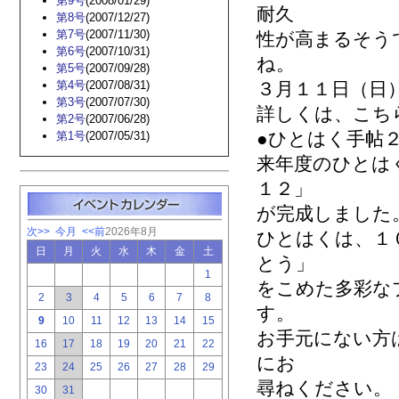
第9号
(2008/01/29)
耐久
第8号
(2007/12/27)
第7号
(2007/11/30)
性が高まるそう
第6号
(2007/10/31)
ね。
第5号
(2007/09/28)
第4号
(2007/08/31)
３月１１日（日
第3号
(2007/07/30)
詳しくは、こちら→ htt
第2号
(2007/06/28)
●ひとはく手帖２
第1号
(2007/05/31)
来年度のひとは
１２」
が完成しました
次>>
今月
<<前
2026年8月
ひとはくは、１
日
月
火
水
木
金
土
とう」
1
をこめた多彩な
2
3
4
5
6
7
8
す。
9
10
11
12
13
14
15
お手元にない方
16
17
18
19
20
21
22
にお
23
24
25
26
27
28
29
尋ねください。
30
31