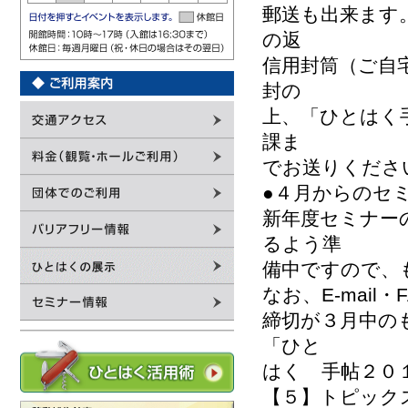
郵送も出来ます
の返
信用封筒（ご自
封の
上、「ひとはく
課ま
でお送りくださ
●４月からのセ
新年度セミナー
るよう準
備中ですので、
なお、E-mai
締切が３月中の
「ひと
はく 手帖２０
【５】トピック