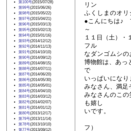
第100号
(2015/07/28)
リン
第99号
(2015/06/26)
ふくしまのオリ
第98号
(2015/05/22)
第97号
(2015/04/21)
●こんにちは♪
第96号
(2015/03/13)
～
第95号
(2015/02/13)
第94号
(2015/01/16)
１１日（土）・
第93号
(2014/12/12)
フル
第92号
(2014/11/13)
第91号
(2014/10/10)
なダンゴムシの
第90号
(2014/09/12)
博物館は、あっ
第89号
(2014/08/15)
第88号
(2014/07/11)
で
第87号
(2014/06/20)
いっぱいになり
第86号
(2014/05/30)
第85号
(2014/05/01)
みなさん、満足
第84号
(2014/04/10)
みなさんのこの
第83号
(2014/03/12)
も嬉し
第82号
(2014/02/07)
第81号
(2014/01/12)
いです。
第80号
(2013/12/17)
辻 
第79号
(2013/11/14)
第78号
(2013/10/10)
フ）
第77号
(2013/09/12)