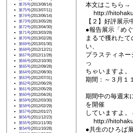
本文はこちら→
第76号
(2013/08/14)
第75号
(2013/07/11)
http://hitohaku
第74号
(2013/06/14)
【２】好評展示
第73号
(2013/05/28)
第72号
(2013/04/30)
●報告展示「め
第71号
(2013/03/29)
まるで獲れたて
第70号
(2013/02/28)
第69号
(2013/01/30)
い、
第68号
(2012/12/21)
プラスティネー
第67号
(2012/11/28)
第66号
(2012/10/30)
っ
第65号
(2012/09/28)
ちゃいますよ。
第64号
(2012/08/30)
第63号
(2012/07/31)
期間：～３月１
第62号
(2012/06/29)
第61号
(2012/05/29)
第60号
(2012/04/26)
期間中の毎週末
第59号
(2012/03/30)
を開催
第58号
(2012/02/29)
第57号
(2012/01/27)
していますよ。
第56号
(2011/12/23)
http://hitohaku
第55号
(2011/11/30)
●共生のひろば
第54号
(2011/10/28)