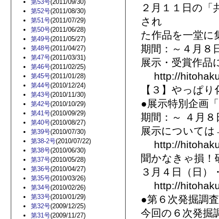
第53号
(2011/09/30)
２月１１日の「
第52号
(2011/08/30)
され
第51号
(2011/07/29)
第50号
(2011/06/28)
た作品を一堂に
第49号
(2011/05/27)
期間：～４月８
第48号
(2011/04/27)
第47号
(2011/03/31)
展示・受賞作
第46号
(2011/02/25)
http://hitohaku.
第45号
(2011/01/28)
第44号
(2010/12/24)
【３】やっぱり
第43号
(2010/11/30)
●展示特別企画「
第42号
(2010/10/29)
第41号
(2010/09/29)
期間：～ ４月８日
第40号
(2010/08/27)
展示については
第39号
(2010/07/30)
第38-2号
(2010/07/22)
http://hitohaku
第38号
(2010/06/30)
聞かなきゃ損！
第37号
(2010/05/28)
第36号
(2010/04/27)
３月４日（日）
第35号
(2010/03/26)
http://hitohaku
第34号
(2010/02/26)
第33号
(2010/01/29)
●第６次発掘調
第32号
(2009/12/25)
今回の６次発掘
第31号
(2009/11/27)