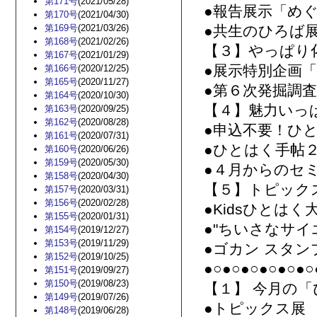
第171号
(2021/05/28)
●報告展示「め
第170号
(2021/04/30)
第169号
(2021/03/26)
●共生のひろば
第168号
(2021/02/26)
【３】やっぱり
第167号
(2021/01/29)
●展示特別企画「
第166号
(2020/12/25)
第165号
(2020/11/27)
●第６次発掘調
第164号
(2020/10/30)
【４】魅力いっ
第163号
(2020/09/25)
第162号
(2020/08/28)
●申込不要！ひ
第161号
(2020/07/31)
●ひとはく手帖２
第160号
(2020/06/26)
第159号
(2020/05/30)
●４月からのセ
第158号
(2020/04/30)
【５】トピック
第157号
(2020/03/31)
第156号
(2020/02/28)
●Kidsひとは
第155号
(2020/01/31)
●"ちいさなサ
第154号
(2019/12/27)
第153号
(2019/11/29)
●ゴカン スタ
第152号
(2019/10/25)
●○●○●○●○●○●○
第151号
(2019/09/27)
第150号
(2019/08/23)
【１】 今月の「
第149号
(2019/07/26)
●トピックス展
第148号
(2019/06/28)