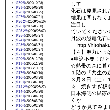
第30号
(2009/10/28)
して
第29号
(2009/09/29)
化石は発見され
第28号
(2009/08/25)
結果は間もなく
第27号
(2009/07/21)
第26-2号
(2009/07/10)
注目し
第26号
(2009/06/30)
ていてください
第25-2号
(2009/06/07)
第25号
(2009/05/27)
丹波の恐竜化石
第24号
(2009/04/30)
http://hitohaku
第23号
(2009/03/31)
第22号
(2009/02/27)
【４】魅力いっ
第21号
(2009/01/28)
●申込不要！ひ
第20号
(2008/12/26)
第19号
(2008/11/26)
☆熱帯の森に暮
第18号
(2008/10/31)
１階の「共生の
第17号
(2008/09/19)
第16号
(2008/08/28)
３月３日（土）
第15号
(2008/07/18)
☆「焼きすぎ板
第14-2号
(2008/06/27)
第14号
(2008/05/28)
日本海側の民家
第13号
(2008/04/30)
くか
第11号
(2008/03/29)
第10号
(2008/02/29)
どうか見てみま