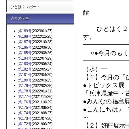
兵庫
ひとはくレポート
館
過去の記事
http
ひとはく２０
第189号
(2023/01/27)
す。
第188号
(2022/11/25)
第187号
(2022/10/28)
━━━━━━━
第186号
(2022/09/30)
○●今月のもく
第185号
(2022/08/26)
第184号
(2022/07/29)
━━━━━━━
第183号
(2022/06/24)
（水）━
第182号
(2022/05/27)
第181号
(2022/04/29)
【１】今月の「ひ
第180号
(2022/03/25)
●トピックス展
第179号
(2022/02/25)
第178号
(2022/01/31)
「兵庫県産中・
第177号
(2021/11/26)
●みんなの福島
第176号
(2021/10/29)
第175号
(2021/09/24)
●こんにちは♪
第174号
(2021/08/27)
～
第173号
(2021/07/30)
第172号
(2021/06/25)
【２】好評展示