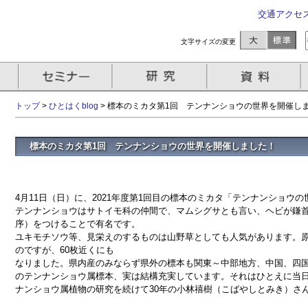
交通アクセ
文字サイズの変更
トップ
>
ひとはくblog
>
標本のミカタ第1回 テンナンショウの世界を開催し
標本のミカタ第1回 テンナンショウの世界を開催しました！
4月11日（日）に、2021年度第1回目の標本のミカタ「テンナンショウ
テンナンショウはサトイモ科の仲間で、マムシグサとも言い、ヘビが鎌
序）をつけることで有名です。
ユキモチソウ等、見栄えのするものは山野草としても人気があります。原
のですが、60枚近くにも
なりました。県内産のみならず県外の標本も関東～中部地方、中国、四
のテンナンショウ属標本、実は結構充実しています。それはひとえに当
ナンショウ属植物の研究を続けて30年の小林禧樹（こばやしとみき）さ