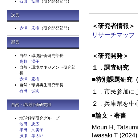
石田 弘明
（研究開発部門）
次長
＜研究者情報＞
赤澤 宏樹
（研究開発部門）
リサーチマップ
部長
＜研究開発＞
自然・環境評価研究部長
高野 温子
１．調査研究
自然・環境マネジメント研究部
長
■
特別課題研究
赤澤 宏樹
自然・環境再生研究部長
１．市民参加に
石田 弘明
２．兵庫県を中
自然・環境評価研究部
■論文・著書
地球科学研究グループ
池田 忠広
Mouri H, Tatsumi
半田 久美子
Iwasaki T (2024
廣瀬 孝太郎