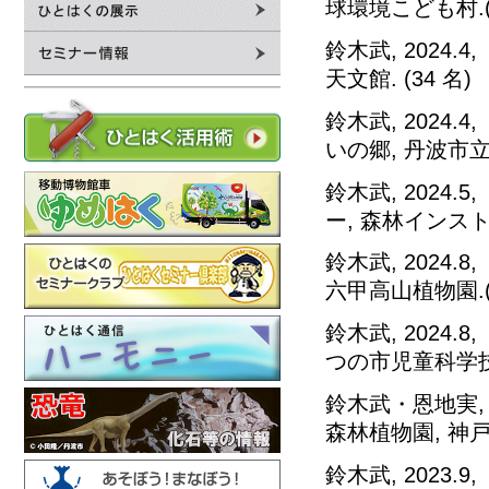
球環境こども村.(2
鈴木武, 2024
天文館. (34 名)
鈴木武, 2024
いの郷, 丹波市立
鈴木武, 202
ー, 森林インスト
鈴木武, 2024
六甲高山植物園.(
鈴木武, 2024
つの市児童科学技術
鈴木武・恩地実, 
森林植物園, 神戸
鈴木武, 2023