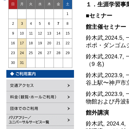
１．生涯学習事
日
月
火
水
木
金
土
1
■セミナー
2
3
4
5
6
7
8
館主催セミナー
9
10
11
12
13
14
15
鈴木武,2024.
16
17
18
19
20
21
22
ポポ・ダンゴムシ
23
24
25
26
27
28
29
鈴木武,2024.
（9 名)
30
31
鈴木武,2023.
谷上駅〜神戸市立
鈴木武,2023.
物館および丹波篠
館外講演
鈴木武, 2024