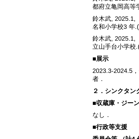
都府立亀岡高等学校
鈴木武, 2025
名和小学校3 年.(
鈴木武, 2025
立山手台小学校.(1
■展示
2023.3-20
者．
２．シンクタン
■収蔵庫・ジー
なし．
■行政等支援
委員会等 （計4 