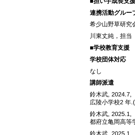
■担い手成長支
連携活動グルー
希少山野草研究
川東丈純，担当
■学校教育支援
学校団体対応
なし
講師派遣
鈴木武, 2024
広陵小学校2 年.(
鈴木武, 2025
都府立亀岡高等学校
鈴木武, 2025