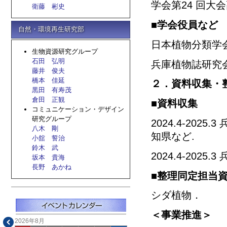
学会第24 回大
衛藤 彬史
■学会役員など
自然・環境再生研究部
日本植物分類学
生物資源研究グループ
石田 弘明
兵庫植物誌研究
藤井 俊夫
橋本 佳延
２．資料収集・
黒田 有寿茂
倉田 正観
■資料収集
コミュニケーション・デザイン
研究グループ
2024.4-20
八木 剛
知県など.
小舘 誓治
鈴木 武
2024.4-20
坂本 貴海
長野 あかね
■整理同定担当
シダ植物．
＜事業推進＞
2026年8月