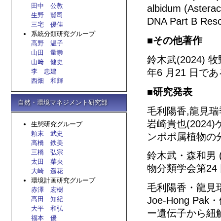
田中 公教
albidum (Astera
生野 賢司
DNA Part B Reso
三宅 優佳
系統分類研究グループ
■その他著作
高野 温子
山田 量崇
鈴木武(2024
山﨑 健史
年6 月21 日であ
李 忠建
西畑 和輝
■研究発表
自然・環境マネジメント研究部
毛利陽香,龍見瑞季,
岩崎貴也(2024
生態研究グループ
頼末 武史
ンポポ属植物の分
高橋 鉄美
三橋 弘宗
鈴木武・森和男 (
太田 菜央
物分類学会第24 
大崎 遥花
環境計画研究グループ
毛利陽香・龍見
赤澤 宏樹
Joe-Hong 
髙田 知紀
大平 和弘
ー遺伝子から紐
福本 優