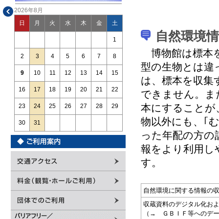
2026年8月
日
月
火
水
木
金
土
自然環境
1
博物館は標本を
2
3
4
5
6
7
8
型の生物とは違
9
10
11
12
13
14
15
は、標本を収集
16
17
18
19
20
21
22
できません。ま
本にすることが
23
24
25
26
27
28
29
物以外にも、｢
30
31
った年配の方の
報をより利用し
す。
自然環境に関する情報の
収蔵資料のデジタル化お
（→ ＧＢＩＦ等へのデ