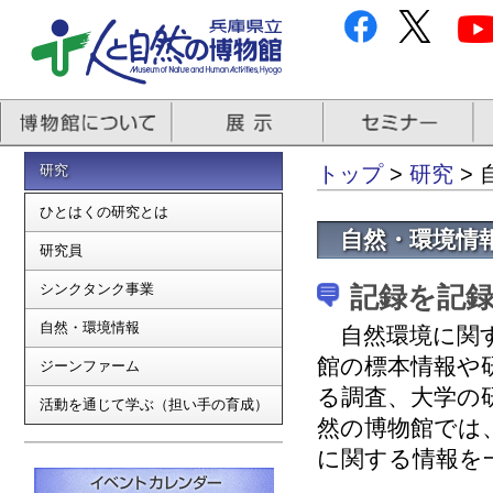
研究
トップ
>
研究
>
ひとはくの研究とは
自然・環境情
研究員
シンクタンク事業
記録を記
自然・環境情報
自然環境に関す
館の標本情報や
ジーンファーム
る調査、大学の
活動を通じて学ぶ（担い手の育成）
然の博物館では
に関する情報を