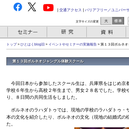
|
交通アクセス
|
バリアフリー／ユニバー
文字サイズの変更
トップ
>
ひとはくblog旧
>
イベントやセミナーの実施報告
>
第１３回ボルネオ
第１３回ボルネオジャングル体験スクール
今回日本から参加したスクール生は、兵庫県をはじめ京
学校６年生から高校２年生まで、男女２８名でした。学校
り、８日間の共同生活をしました。
ボルネオのラハダトゥでは、現地の学校のラハダトゥ・
本の文化を紹介したり、ボルネオの文化（現地の結婚式の
た。