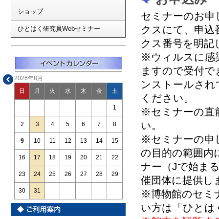
ショップ
セミナーのお申
クスにて、申込
ひとはく研究員Webセミナー
クス番号を明記
※ウィルスに感染
ますので受付で
2026年8月
ンストールされ
日
月
火
水
木
金
土
ください。
1
※セミナーの直
い。
2
3
4
5
6
7
8
※セミナーの申
9
10
11
12
13
14
15
の目的の範囲内
16
17
18
19
20
21
22
ナー（Jで始ま
23
24
25
26
27
28
29
催団体に提供し
30
31
※博物館のセミ
い方は「ひとは