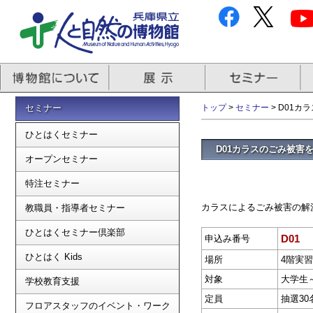
セミナー
トップ
>
セミナー
> D01
ひとはくセミナー
D01カラスのごみ被害
オープンセミナー
特注セミナー
カラスによるごみ被害の解
教職員・指導者セミナー
ひとはくセミナー倶楽部
D01
申込み番号
ひとはく Kids
場所
4階実
対象
大学生
学校教育支援
定員
抽選30
フロアスタッフのイベント・ワーク