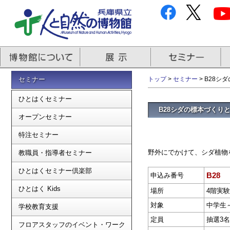
セミナー
トップ
>
セミナー
> B28
ひとはくセミナー
B28シダの標本づくり
オープンセミナー
特注セミナー
野外にでかけて、シダ植物
教職員・指導者セミナー
ひとはくセミナー倶楽部
B28
申込み番号
ひとはく Kids
場所
4階実
対象
中学生
学校教育支援
定員
抽選3名
フロアスタッフのイベント・ワーク