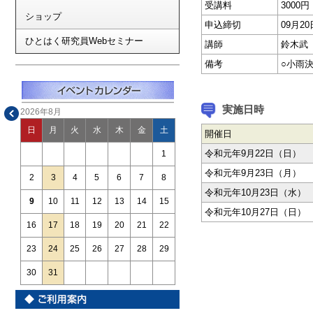
受講料
3000
ショップ
申込締切
09月
ひとはく研究員Webセミナー
講師
鈴木武
備考
○小雨
実施日時
2026年8月
日
月
火
水
木
金
土
開催日
令和元年9月22日（日）
1
令和元年9月23日（月）
2
3
4
5
6
7
8
令和元年10月23日（水）
9
10
11
12
13
14
15
令和元年10月27日（日）
16
17
18
19
20
21
22
23
24
25
26
27
28
29
30
31