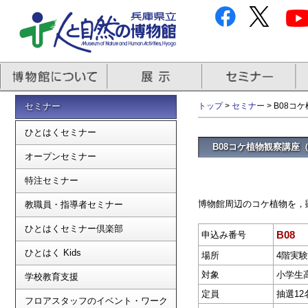
セミナー
トップ
>
セミナー
> B08
ひとはくセミナー
B08コケ植物観察講座
オープンセミナー
特注セミナー
博物館周辺のコケ植物を，
教職員・指導者セミナー
ひとはくセミナー倶楽部
B08
申込み番号
ひとはく Kids
場所
4階実
対象
小学生
学校教育支援
定員
抽選12
フロアスタッフのイベント・ワーク