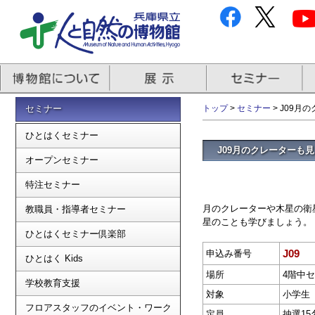
セミナー
トップ
>
セミナー
> J09
ひとはくセミナー
J09月のクレーターも
オープンセミナー
特注セミナー
月のクレーターや木星の衛
教職員・指導者セミナー
星のことも学びましょう。
ひとはくセミナー倶楽部
J09
申込み番号
ひとはく Kids
場所
4階中
学校教育支援
対象
小学生
フロアスタッフのイベント・ワーク
定員
抽選15