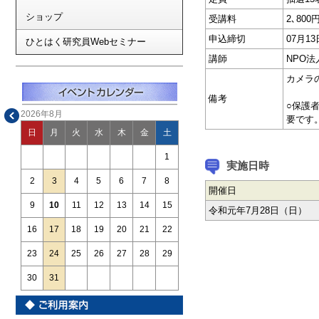
ショップ
受講料
2､800
申込締切
07月1
ひとはく研究員Webセミナー
講師
NPO
カメラ
備考
○保護
2026年8月
要です
日
月
火
水
木
金
土
1
実施日時
2
3
4
5
6
7
8
開催日
9
10
11
12
13
14
15
令和元年7月28日（日）
16
17
18
19
20
21
22
23
24
25
26
27
28
29
30
31