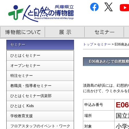
セミナー
トップ
>
セミナー
> E06
ひとはくセミナー
E06南あわじで自然観
オープンセミナー
特注セミナー
淡路島の砂浜には、幻想的
教職員・指導者セミナー
に出かけて、ウミホタルを
ひとはくセミナー倶楽部
E06
申込み番号
ひとはく Kids
国立
場所
学校教育支援
小学
フロアスタッフのイベント・ワーク
対象