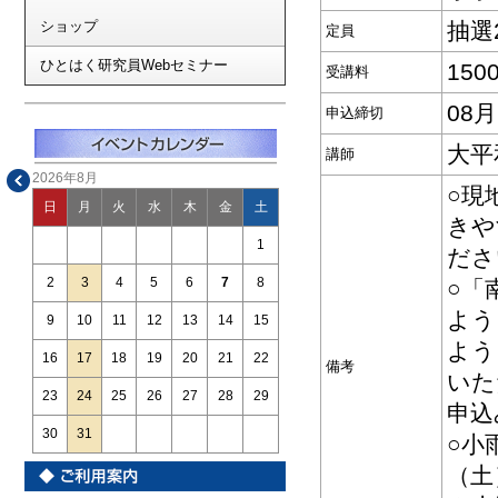
ショップ
抽選
定員
ひとはく研究員Webセミナー
150
受講料
08
申込締切
大平
講師
2026年8月
○現
日
月
火
水
木
金
土
きや
1
ださ
2
3
4
5
6
7
8
○「
よう
9
10
11
12
13
14
15
よう
16
17
18
19
20
21
22
備考
いた
23
24
25
26
27
28
29
申込
30
31
○小
（土