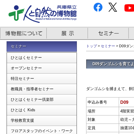
セミナー
トップ
>
セミナー
> D09ダ
ひとはくセミナー
D09ダンゴムシを育て
オープンセミナー
特注セミナー
ダンゴムシを捕まえて、飼
教職員・指導者セミナー
ひとはくセミナー倶楽部
D09
申込み番号
ひとはく Kids
場所
4階実
対象
幼児～
学校教育支援
定員
抽選10
フロアスタッフのイベント・ワーク