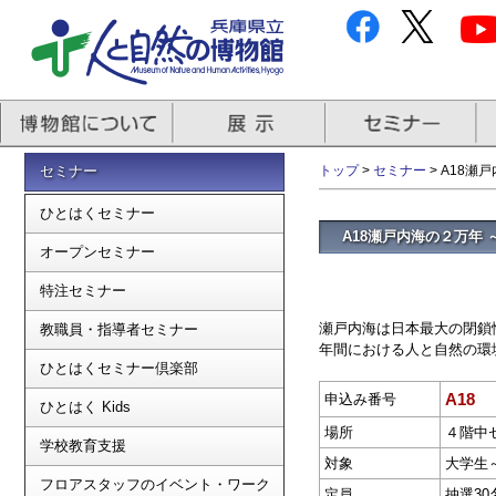
セミナー
トップ
>
セミナー
> A18
ひとはくセミナー
A18瀬戸内海の２万年
オープンセミナー
特注セミナー
瀬戸内海は日本最大の閉鎖
教職員・指導者セミナー
年間における人と自然の環
ひとはくセミナー倶楽部
A18
申込み番号
ひとはく Kids
場所
４階中
学校教育支援
対象
大学生
フロアスタッフのイベント・ワーク
定員
抽選30