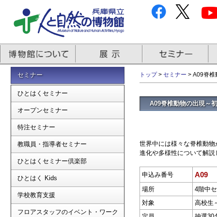
セミナー
トップ
>
セミナー
> A09
ひとはくセミナー
A09脊椎動物の出現～
オープンセミナー
特注セミナー
世界中には様々な脊椎動物
教職員・指導者セミナー
進化や多様性について解説
ひとはくセミナー倶楽部
A09
申込み番号
ひとはく Kids
場所
4階中
学校教育支援
対象
高校生
フロアスタッフのイベント・ワーク
定員
抽選30