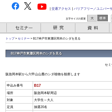
|
交通アクセス
|
バリアフリー／ユニバー
文字サイズの変更
トップ
>
セミナー
> B17神戸市東灘区岡本のシダを見る
B17神戸市東灘区岡本のシダを見る
セミ
阪急岡本駅から六甲山山麓のシダ植物を観察します
B17
申込み番号
場所
阪急岡本駅周辺
対象
大学生～大人
定員
抽選20名