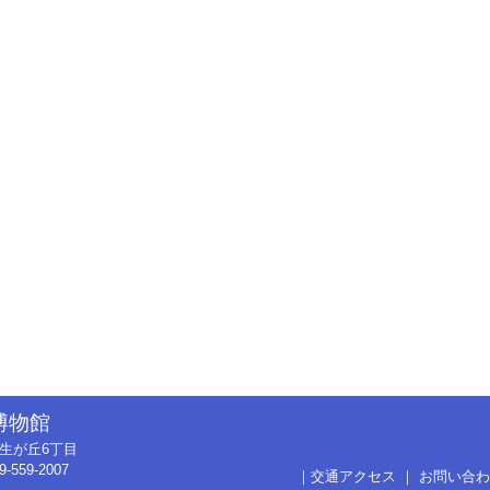
博物館
市弥生が丘6丁目
9-559-2007
｜
交通アクセス
｜
お問い合わ