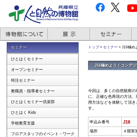
セミナー
トップ
>
セミナー
> J16
ひとはくセミナー
J16極めよう！コンデ
オープンセミナー
特注セミナー
今回は、多くの自然観察の現場で
教職員・指導者セミナー
に、正確な色再現の方法、現場
ひとはくセミナー倶楽部
用方法などを体験して頂き
す。
ひとはく Kids
J16
申込み番号
学校教育支援
場所
４階実
フロアスタッフのイベント・ワーク