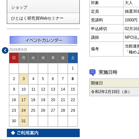
対象
大人
ショップ
定員
抽選30
ひとはく研究員Webセミナー
受講料
1000円
申込締切
02月
講師
NPO
当館連
備考
2026年8月
「極め
日
月
火
水
木
金
土
1
実施日時
2
3
4
5
6
7
8
開催日
9
10
11
12
13
14
15
令和2年2月19日（水）
16
17
18
19
20
21
22
23
24
25
26
27
28
29
30
31