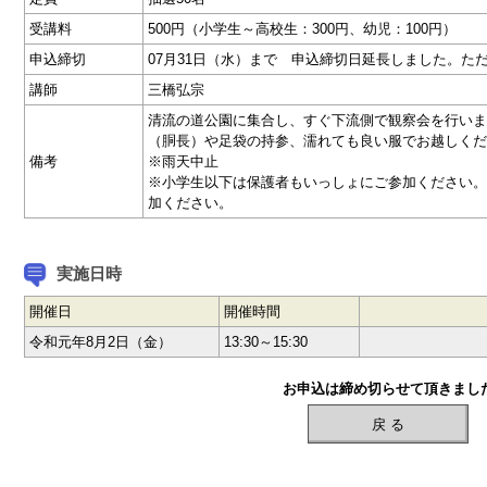
受講料
500円（小学生～高校生：300円、幼児：100円）
申込締切
07月31日（水）まで 申込締切日延長しました。た
講師
三橋弘宗
清流の道公園に集合し、すぐ下流側で観察会を行いま
（胴長）や足袋の持参、濡れても良い服でお越しくだ
備考
※雨天中止
※小学生以下は保護者もいっしょにご参加ください。
加ください。
実施日時
開催日
開催時間
令和元年8月2日（金）
13:30～15:30
お申込は締め切らせて頂きまし
戻 る