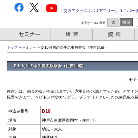
|
交通アクセス
|
バリアフリー／ユニバー
文字サイズの変更
トップ
>
セミナー
> Ｄ10河川の水生昆虫観察会（住吉川編）
Ｄ10河川の水生昆虫観察会（住吉川編）
セミ
住吉川は、都会のなかを流れますが、六甲山を水源とするため、とても
観察できます。ヘビトンボやカワゲラ、プラナリアといった水生昆虫を
D10
申込み番号
場所
神戸市東灘区西岡本（住吉川）
対象
幼児～大人
定員
抽選50名