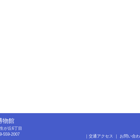
博物館
市弥生が丘6丁目
9-559-2007
｜
交通アクセス
｜
お問い合わ