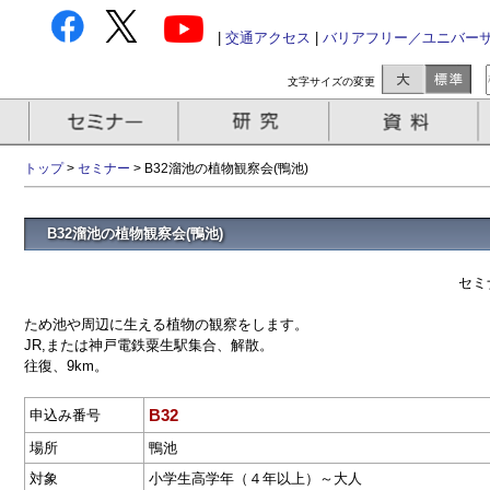
|
交通アクセス
|
バリアフリー／ユニバー
文字サイズの変更
トップ
>
セミナー
> B32溜池の植物観察会(鴨池)
B32溜池の植物観察会(鴨池)
セミ
ため池や周辺に生える植物の観察をします。
JR,または神戸電鉄粟生駅集合、解散。
往復、9km。
B32
申込み番号
場所
鴨池
対象
小学生高学年（４年以上）～大人