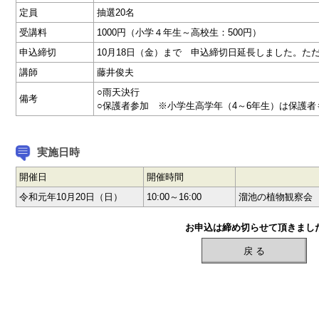
定員
抽選20名
受講料
1000円（小学４年生～高校生：500円）
申込締切
10月18日（金）まで 申込締切日延長しました。た
講師
藤井俊夫
○雨天決行
備考
○保護者参加 ※小学生高学年（4～6年生）は保護
実施日時
開催日
開催時間
令和元年10月20日（日）
10:00～16:00
溜池の植物観察会
お申込は締め切らせて頂きまし
戻 る