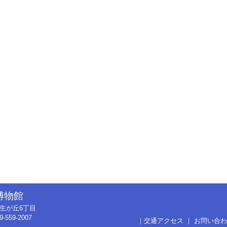
博物館
市弥生が丘6丁目
9-559-2007
｜
交通アクセス
｜
お問い合わ