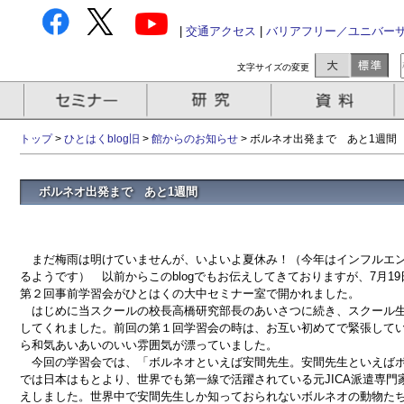
|
交通アクセス
|
バリアフリー／ユニバー
文字サイズの変更
トップ
>
ひとはくblog旧
>
館からのお知らせ
>
ボルネオ出発まで あと1週間
ボルネオ出発まで あと1週間
まだ梅雨は明けていませんが、いよいよ夏休み！（今年はインフルエン
るようです） 以前からこのblogでもお伝えしてきておりますが、7月1
第２回事前学習会がひとはくの大中セミナー室で開かれました。
はじめに当スクールの校長高橋研究部長のあいさつに続き、スクール生
してくれました。前回の第１回学習会の時は、お互い初めてで緊張して
ら和気あいあいのいい雰囲気が漂っていました。
今回の学習会では、「ボルネオといえば安間先生。安間先生といえばボ
では日本はもとより、世界でも第一線で活躍されている元JICA派遣専
えしました。世界中で安間先生しか知っておられないボルネオの動物た