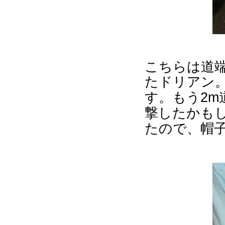
こちらは道
たドリアン
もう
す。
2m
撃したかも
たので、帽