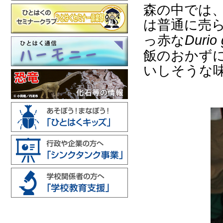
森の中では
は普通に売
っ赤な
Durio
飯のおかず
いしそうな