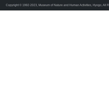
Copyright © 1992-2023, Museum of Nature and Human Activities, Hyogo, All R