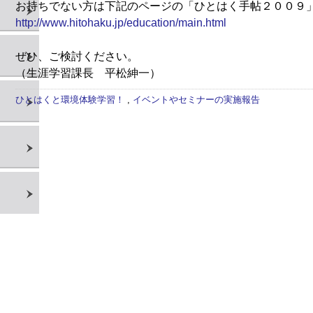
お持ちでない方は下記のページの「ひとはく手帖２００９
http://www.hitohaku.jp/education/main.html
ぜひ、ご検討ください。
（生涯学習課長 平松紳一）
ひとはくと環境体験学習！
,
イベントやセミナーの実施報告