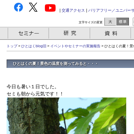
|
交通アクセス
|
バリアフリー／ユニバー
文字サイズの変更
トップ
>
ひとはくblog旧
>
イベントやセミナーの実施報告
>
ひとはくの夏！景
ひとはくの夏！景色の温度を測ってみると・・・
今日も暑い１日でした。
セミも朝から元気です！！