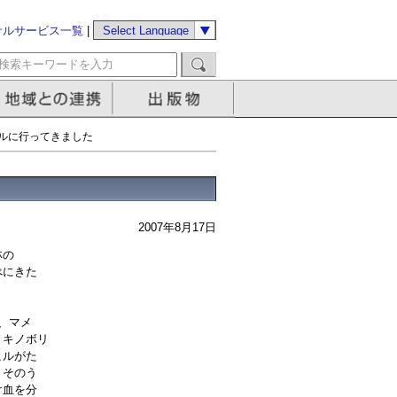
サルサービス一覧
|
ルに行ってきました
2007年8月17日
林の
べにきた
、マメ
、キノボリ
ヒルがた
、そのう
け血を分