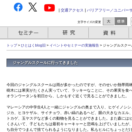
|
交通アクセス
|
バリアフリー／ユニバー
文字サイズの変更
トップ
>
ひとはくblog旧
>
イベントやセミナーの実施報告
>
ジャングルスクー
ジャングルスクールに行ってきました
今回のジャングルスクールは雨が多かったのですが、そのせいか熱帯雨
樹木には果実がたくさん実っていて、ラッキーなことに、その果実を食
オランウータンを初日から、しかもすぐ近くで見ることができました。
マレーシアの中学生4人と一緒にジャングルの奥まで入り、ヒゲイノシシ
ジカ、ヒヨケザル、サイチョウ、赤い縞のあるヘビ、眼の大きなカエル
トカゲ、玉ヤスデなど多くの動物を見ることができました。また森には
くさんいて、子どもたちは最初キャーキャーと悲鳴を上げていましたが
ち自分でつまんで捨てられるようになりました。私もヒルにちょっとだ