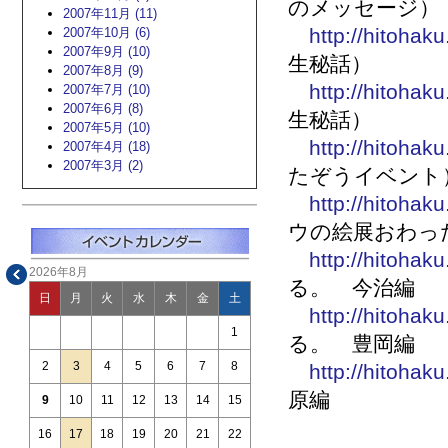
のメッセージ）
2007年11月 (11)
http://hitohak
2007年10月 (6)
2007年9月 (10)
生秘話）
2007年8月 (9)
http://hitohak
2007年7月 (10)
2007年6月 (8)
生秘話）
2007年5月 (10)
http://hitohak
2007年4月 (18)
2007年3月 (2)
たぞうイベント
http://hitohak
ウの絵展おわっ
http://hitohak
2026年8月
る。 今治編
日
月
火
水
木
金
土
http://hitohak
1
る。 豊岡編
2
3
4
5
6
7
8
http://hitohak
原編
9
10
11
12
13
14
15
16
17
18
19
20
21
22