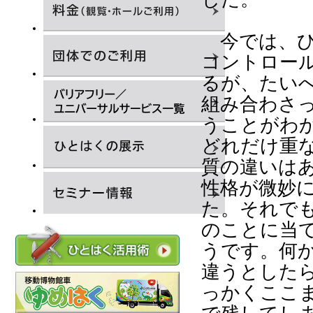
今では、ひ
コントロー
るが、たい
組み合わさ
うことがわ
どれだけ重
質の違いは
性格が微妙
た。それで
のことに当
うです。何
違うとした
っかくここ