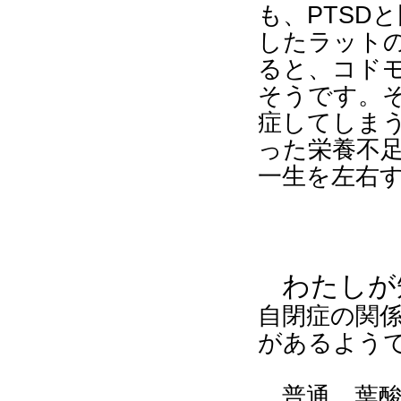
も、
PTSD
と
したラット
ると、コド
そうです。
症してしま
った栄養不
一生を左右
わたしが
自閉症の関
があるよう
普通、葉酸