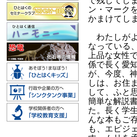
で残してし
ン・マーク
かまけてし
わたしがよ
なっている
上品な女性
係で長く愛
が、今度、
しは、お住
して、ふと
簡単な解説
た。長く学
んな本もご
も、エピジ