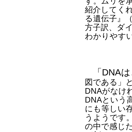
す。ムリを
紹介してく
る遺伝子』
方子訳、ダ
わかりやす
DNA
「
は
図である」
DNA
がなけ
DNA
という
にも等しい
うようです
の中で感じ