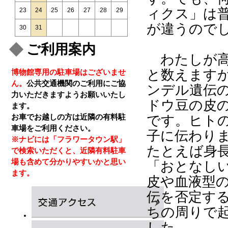
ィクス」は
23
24
25
26
27
28
29
が違うので
30
31
ご利用案内
わたしが高
と数えます
博物館専用の駐車場はございませ
ん。
公共交通機関のご利用にご協
ンデル遺伝
力いただきますようお願いいたし
ドウ豆の皮
ます。
お車でお越しの方は近隣の有料駐
です。ヒト
車場をご利用ください。
子に伝わり
※ナビには「フラワータウン駅」
たとえば身
で検索いただくと、近隣有料駐車
場も含めて分かりやすいかと思い
「おとなし
ます。
皮や血液型
伝を否定す
ちの周りで
した。