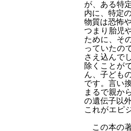
が、ある特
内に、特定
物質は恐怖
つまり胎児
ために、そ
っていたの
さえ込んで
除くことが
ん、子ども
です。言い
まるで親か
の遺伝子以
これがエピ
この本の著