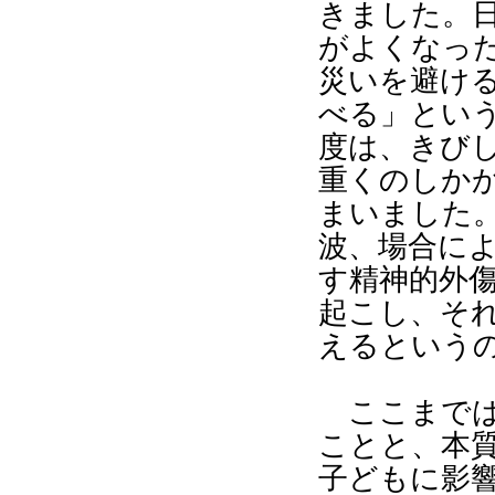
きました。
がよくなっ
災いを避け
べる」とい
度は、きび
重くのしか
まいました
波、場合に
す精神的外
起こし、そ
えるという
ここまでは
ことと、本
子どもに影