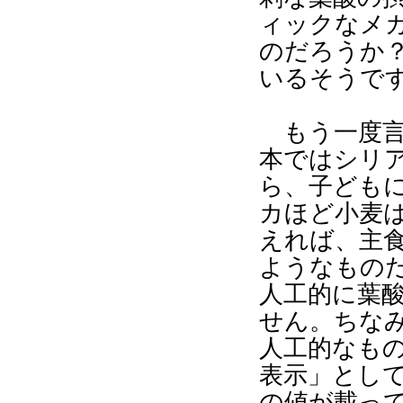
ィックなメ
のだろうか
いるそうで
もう一度言
本ではシリ
ら、子ども
カほど小麦
えれば、主
ようなもの
人工的に葉
せん。ちな
人工的なも
表示」とし
の値が載っ