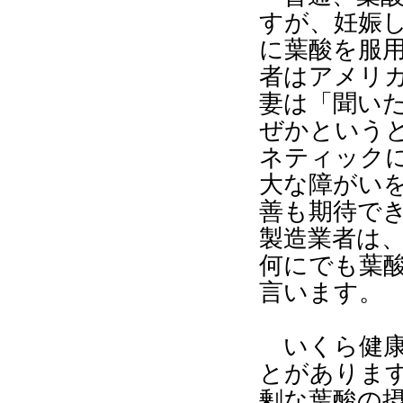
すが、妊娠
に葉酸を服
者はアメリ
妻は「聞い
ぜかという
ネティック
大な障がい
善も期待で
製造業者は
何にでも葉
言います。
いくら健
とがありま
剰な葉酸の