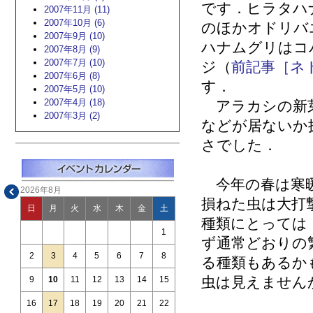
です．ヒラタハ
2007年11月 (11)
2007年10月 (6)
のほかオドリバ
2007年9月 (10)
ハナムグリはコ
2007年8月 (9)
2007年7月 (10)
ジ（
前記事［ネ
2007年6月 (8)
す．
2007年5月 (10)
2007年4月 (18)
アラカシの新芽
2007年3月 (2)
などが居ないか
さでした．
今年の春は寒暖
2026年8月
損ねた虫は大打
日
月
火
水
木
金
土
種類にとっては
1
ず通常どおりの
2
3
4
5
6
7
8
る種類もあるか
虫は見えません
9
10
11
12
13
14
15
16
17
18
19
20
21
22