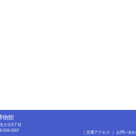
博物館
市弥生が丘6丁目
9-559-2007
｜
交通アクセス
｜
お問い合わ