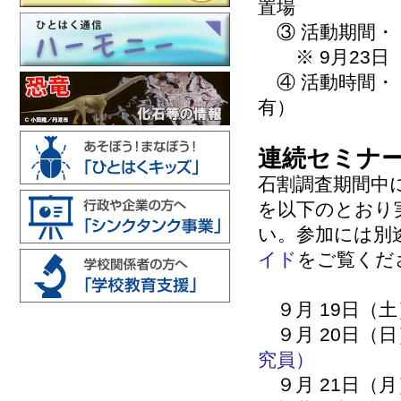
置場
③ 活動期間・・
※ 9月23日（
④ 活動時間・・
有）
連続セミナ
石割調査期間中に
を以下のとおり
い。参加には別
イド
をご覧くだ
９月 19日（土
９月 20日（日
究員）
９月 21日（月