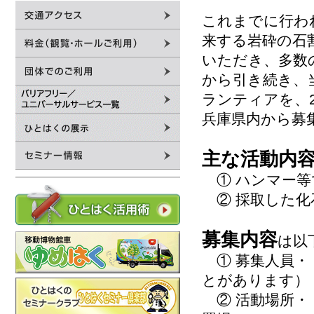
これまでに行わ
来する岩砕の石
いただき、多数
から引き続き、
ランティアを、2
兵庫県内から募
主な活動内
① ハンマー等
② 採取した化
募集内容
は以
① 募集人員・
とがあります）
② 活動場所・