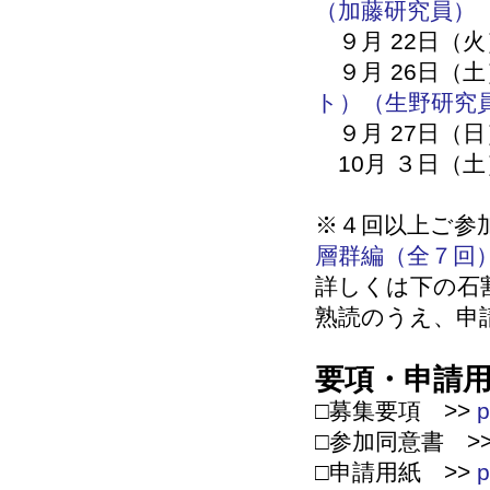
（加藤研究員）
９月 22日（火
９月 26日（土
ト）（生野研究
９月 27日（日
10月 ３日（土
※４回以上ご参
層群編（全７回
詳しくは下の石
熟読のうえ、申
要項・申請
□募集要項 >>
p
□参加同意書 >
□申請用紙 >>
p