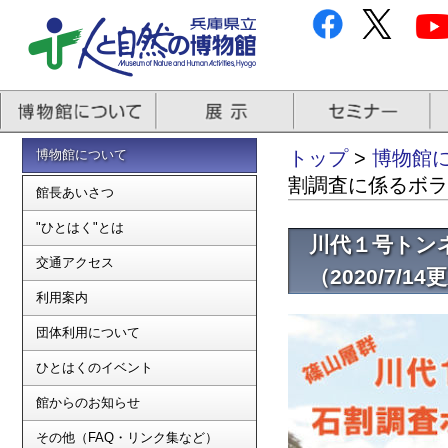
博物館について
トップ
>
博物館
割調査に係るボラン
館長あいさつ
"ひとはく"とは
川代１号トン
交通アクセス
（2020/7/14
利用案内
団体利用について
ひとはくのイベント
館からのお知らせ
その他（FAQ・リンク集など）