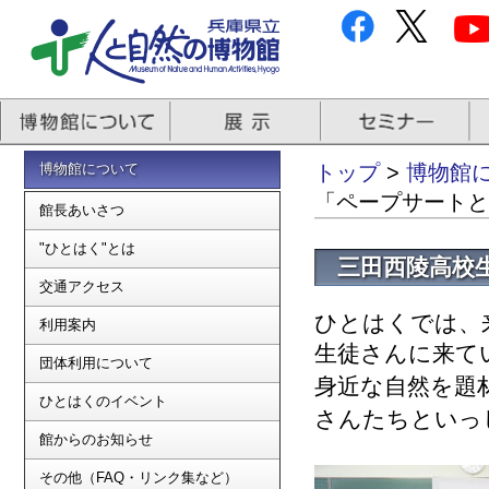
博物館について
トップ
>
博物館
「ペープサートと
館長あいさつ
"ひとはく"とは
三田西陵高校
交通アクセス
ひとはくでは、来
利用案内
生徒さんに来て
団体利用について
身近な自然を題
ひとはくのイベント
さんたちといっ
館からのお知らせ
その他（FAQ・リンク集など）