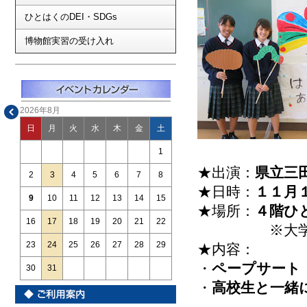
ひとはくのDEI・SDGs
博物館実習の受け入れ
2026年8月
日
月
火
水
木
金
土
1
★出演：
県立三
2
3
4
5
6
7
8
★日時：
１１月１
9
10
11
12
13
14
15
★場所：
４階ひ
16
17
18
19
20
21
22
※大学生以上
23
24
25
26
27
28
29
★内容：
・
ペープサート
30
31
・
高校生と一緒