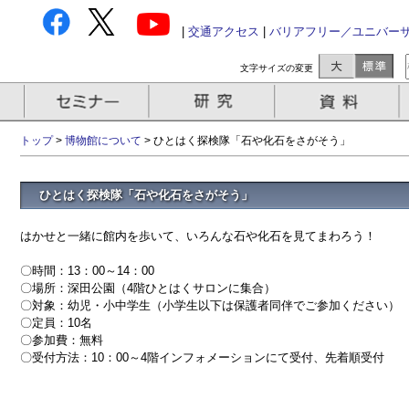
|
交通アクセス
|
バリアフリー／ユニバー
文字サイズの変更
トップ
>
博物館について
> ひとはく探検隊「石や化石をさがそう」
ひとはく探検隊「石や化石をさがそう」
はかせと一緒に館内を歩いて、いろんな石や化石を見てまわろう！
〇時間：13：00～14：00
〇場所：深田公園（4階ひとはくサロンに集合）
〇対象：幼児・小中学生（小学生以下は保護者同伴でご参加ください）
〇定員：10名
〇参加費：無料
〇受付方法：10：00～4階インフォメーションにて受付、先着順受付