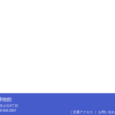
博物館
市弥生が丘6丁目
9-559-2007
｜
交通アクセス
｜
お問い合わ