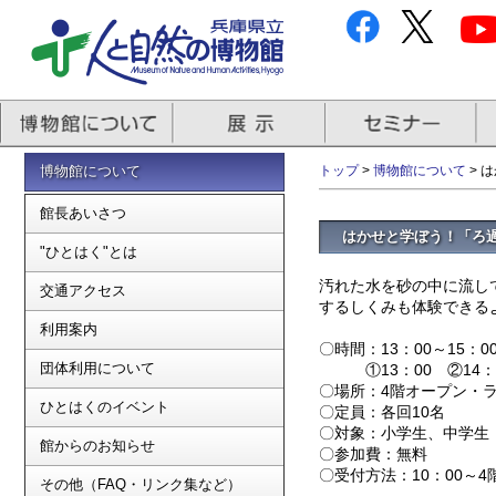
博物館について
トップ
>
博物館について
> 
館長あいさつ
はかせと学ぼう！「ろ
"ひとはく"とは
汚れた水を砂の中に流し
交通アクセス
するしくみも体験できる
利用案内
〇時間：13：00～15：0
団体利用について
①13：00 ②14：0
〇場所：4階オープン・
ひとはくのイベント
〇定員：各回10名
〇対象：小学生、中学生
館からのお知らせ
〇参加費：無料
〇受付方法：10：00～
その他（FAQ・リンク集など）