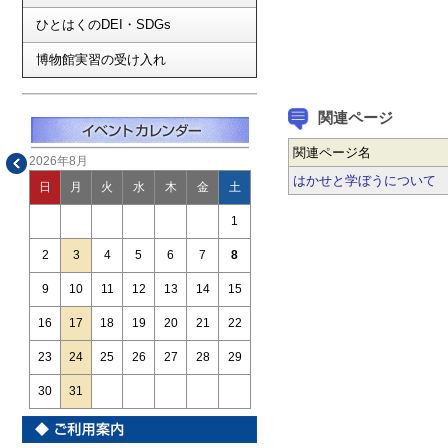
ひとはくのDEI・SDGs
博物館実習の受け入れ
関連ページ
関連ページ名
2026年8月
はかせと学ぼうについて
日
月
火
水
木
金
土
1
2
3
4
5
6
7
8
9
10
11
12
13
14
15
16
17
18
19
20
21
22
23
24
25
26
27
28
29
30
31