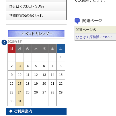
り次第終了します。
ひとはくのDEI・SDGs
博物館実習の受け入れ
関連ページ
関連ページ名
ひとはく探検隊について
2026年8月
日
月
火
水
木
金
土
1
2
3
4
5
6
7
8
9
10
11
12
13
14
15
16
17
18
19
20
21
22
23
24
25
26
27
28
29
30
31