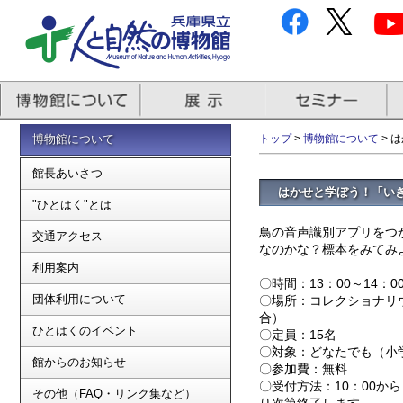
博物館について
トップ
>
博物館について
> 
館長あいさつ
はかせと学ぼう！「い
"ひとはく"とは
鳥の音声識別アプリをつ
交通アクセス
なのかな？標本をみてみ
利用案内
〇時間：13：00～14：0
団体利用について
〇場所：コレクショナリ
合）
ひとはくのイベント
〇定員：15名
〇対象：どなたでも（小
館からのお知らせ
〇参加費：無料
〇受付方法：10：00か
その他（FAQ・リンク集など）