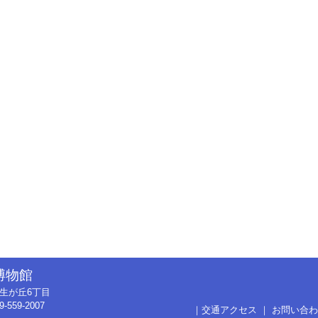
博物館
市弥生が丘6丁目
9-559-2007
｜
交通アクセス
｜
お問い合わ