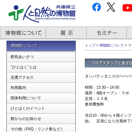
博物館について
トップ
>
博物館について
> 
館長あいさつ
フロアスタッフとあそ
"ひとはく"とは
タンバティタニスのペ
交通アクセス
時間：13:30～14:00
利用案内
場所：4階オープン・ラボ
団体利用について
定員：１２名
参加費無料
ひとはくのイベント
当日10：00から４階イン
館からのお知らせ
始。 定員になり次第終了
その他（FAQ・リンク集など）