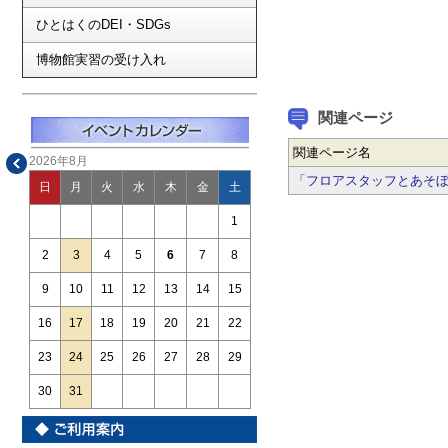
ひとはくのDEI・SDGs
博物館実習の受け入れ
関連ページ
関連ページ名
2026年8月
「フロアスタッフとあそ
日
月
火
水
木
金
土
1
2
3
4
5
6
7
8
9
10
11
12
13
14
15
16
17
18
19
20
21
22
23
24
25
26
27
28
29
30
31