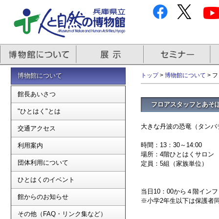
博物館について
トップ
>
博物館について
> 
館長あいさつ
フロアスタッフとあそ
"ひとはく"とは
大きな丹波の恐竜（タンバ
交通アクセス
時間：13：30～14:00
利用案内
場所：4階ひとはくサロン
団体利用について
定員：5組（家族単位）
ひとはくのイベント
当日10：00から４階イ
館からのお知らせ
※小学2年生以下は保護者
その他（FAQ・リンク集など）