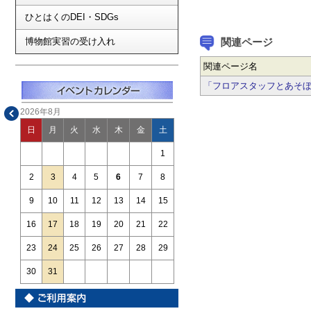
ひとはくのDEI・SDGs
博物館実習の受け入れ
関連ページ
関連ページ名
「フロアスタッフとあそ
2026年8月
日
月
火
水
木
金
土
1
2
3
4
5
6
7
8
9
10
11
12
13
14
15
16
17
18
19
20
21
22
23
24
25
26
27
28
29
30
31