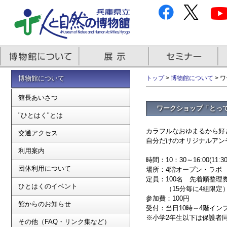
博物館について
トップ
>
博物館について
> 
館長あいさつ
ワークショップ「とっ
"ひとはく"とは
カラフルなおゆまるから好
交通アクセス
自分だけのオリジナルアン
利用案内
時間：10：30～16:00(11:
団体利用について
場所：4階オープン・ラボ
定員：100名 先着順整
ひとはくのイベント
（15分毎に4組限定
参加費：100円
館からのお知らせ
受付：当日10時～4階イ
※小学2年生以下は保護者
その他（FAQ・リンク集など）