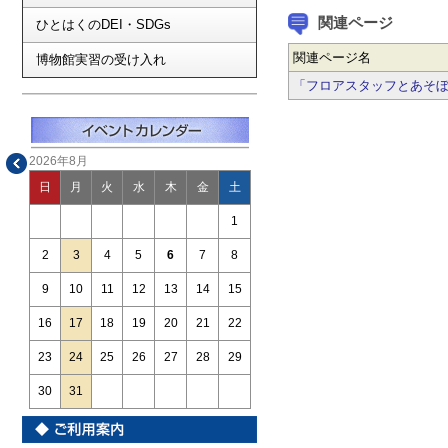
関連ページ
ひとはくのDEI・SDGs
関連ページ名
博物館実習の受け入れ
「フロアスタッフとあそ
2026年8月
日
月
火
水
木
金
土
1
2
3
4
5
6
7
8
9
10
11
12
13
14
15
16
17
18
19
20
21
22
23
24
25
26
27
28
29
30
31