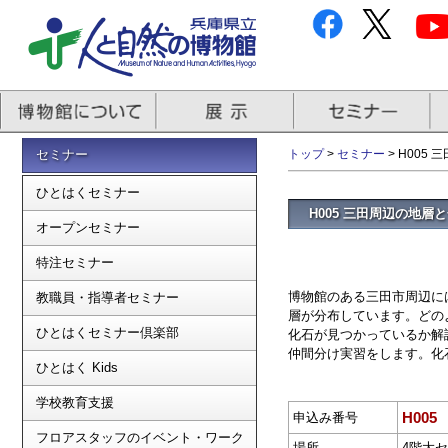
セミナー
トップ
>
セミナー
> H005
ひとはくセミナー
H005 三田周辺の地層
オープンセミナー
特注セミナー
博物館のある三田市周辺に
教職員・指導者セミナー
層が分布しています。どの
ひとはくセミナー倶楽部
化石が見つかっているか解
仲間分け実習をします。化
ひとはく Kids
学校教育支援
H005
申込み番号
フロアスタッフのイベント・ワーク
場所
4階大