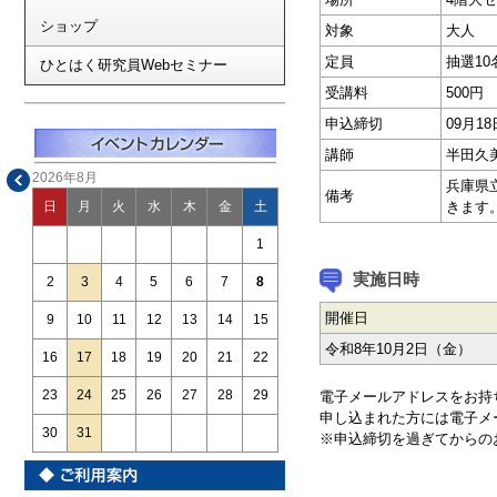
ショップ
対象
大人
定員
抽選10
ひとはく研究員Webセミナー
受講料
500円
申込締切
09月1
講師
半田久
2026年8月
兵庫県
備考
きます
日
月
火
水
木
金
土
1
実施日時
2
3
4
5
6
7
8
開催日
9
10
11
12
13
14
15
令和8年10月2日（金）
16
17
18
19
20
21
22
23
24
25
26
27
28
29
電子メールアドレスをお持
申し込まれた方には電子メ
30
31
※申込締切を過ぎてからの