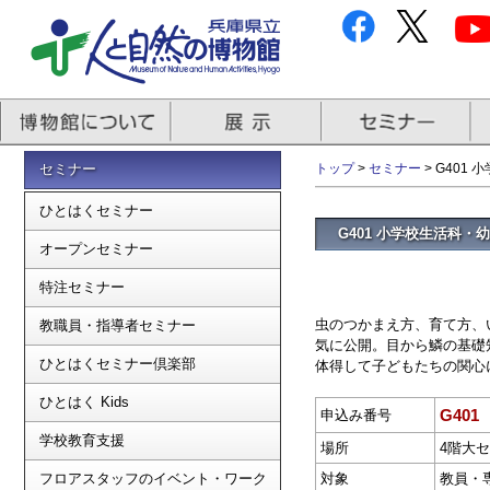
セミナー
トップ
>
セミナー
> G40
ひとはくセミナー
G401 小学校生活科
オープンセミナー
特注セミナー
虫のつかまえ方、育て方、
教職員・指導者セミナー
気に公開。目から鱗の基礎
ひとはくセミナー倶楽部
体得して子どもたちの関心
ひとはく Kids
G401
申込み番号
学校教育支援
場所
4階大
フロアスタッフのイベント・ワーク
対象
教員・