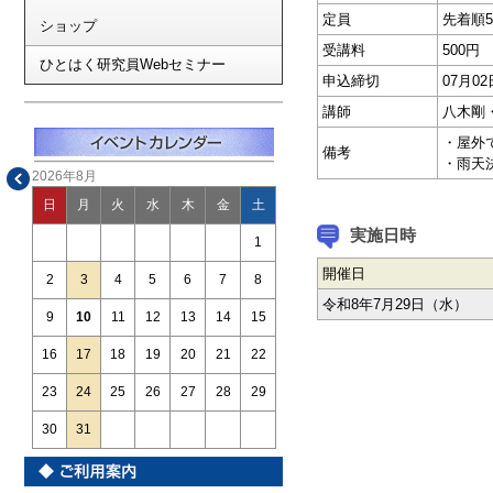
定員
先着順5
ショップ
受講料
500円
ひとはく研究員Webセミナー
申込締切
07月0
講師
八木剛
・屋外
備考
・雨天
2026年8月
日
月
火
水
木
金
土
実施日時
1
開催日
2
3
4
5
6
7
8
令和8年7月29日（水）
9
10
11
12
13
14
15
16
17
18
19
20
21
22
23
24
25
26
27
28
29
30
31