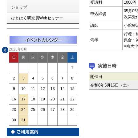
受講料
1000
ショップ
05月
申込締切
次第受
ひとはく研究員Webセミナー
講師
小舘誓
行程：約
備考
集合：
○雨天
2026年8月
日
月
火
水
木
金
土
実施日時
1
開催日
2
3
4
5
6
7
8
令和8年5月16日（土）
9
10
11
12
13
14
15
16
17
18
19
20
21
22
23
24
25
26
27
28
29
30
31