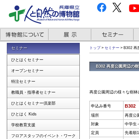
セミナー
トップ
>
セミナー
> B302
ひとはくセミナー
B302 再度公園周辺
オープンセミナー
特注セミナー
再度公園周辺の様々な樹林
教職員・指導者セミナー
ひとはくセミナー倶楽部
B302
申込み番号
ひとはく Kids
場所
再度公
対象
中学生
学校教育支援
定員
先着順1
フロアスタッフのイベント・ワーク