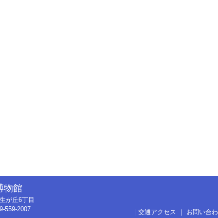
博物館
市弥生が丘6丁目
9-559-2007
｜
交通アクセス
｜
お問い合わ