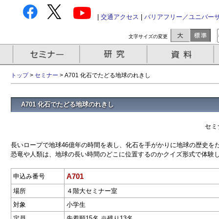
|
交通アクセス
|
バリアフリー／ユニバー
文字サイズの変更
トップ
>
セミナー
> A701 化石でたどる地球のれきし
A701 化石でたどる地球のれきし
セミ
長いロープで地球46億年の時間を表し、化石を手がかりに地球の歴史を
恐竜や人類は、地球の長い時間のどこに位置するのかクイズ形式で体験
A701
申込み番号
場所
４階大セミナー室
対象
小学生
定員
先着順15名 ※残り13名