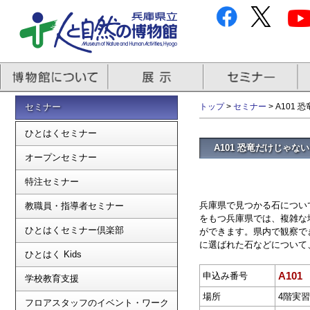
セミナー
トップ
>
セミナー
> A101
ひとはくセミナー
A101 恐竜だけじゃ
オープンセミナー
特注セミナー
兵庫県で見つかる石につい
教職員・指導者セミナー
をもつ兵庫県では、複雑な
ひとはくセミナー倶楽部
ができます。県内で観察で
に選ばれた石などについて
ひとはく Kids
A101
申込み番号
学校教育支援
場所
4階実
フロアスタッフのイベント・ワーク