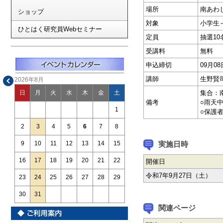
場所
南あわ
ショップ
対象
小学生
ひとはく研究員Webセミナー
定員
抽選10
受講料
無料
申込締切
09月0
講師
生野賢
2026年8月
集合：
日
月
火
水
木
金
土
備考
○雨天中
1
○保護
2
3
4
5
6
7
8
実施日時
9
10
11
12
13
14
15
16
17
18
19
20
21
22
開催日
令和7年9月27日（土）
23
24
25
26
27
28
29
30
31
関連ページ