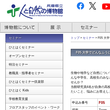
セミナー
トップ
>
セミナー
> F05
ひとはくセミナー
F05 大学でどんなふ
オープンセミナー
特注セミナー
生物や地学など自然につい
教職員・指導者セミナー
んな中学生、高校生のみな
ひとはくセミナー倶楽部
せんか？
当館研究員4名が自身の高
ひとはく Kids
たいこと、悩みにお答えし
学校教育支援
F05
申込み番号
フロアスタッフのイベント・ワーク
場所
Zoom