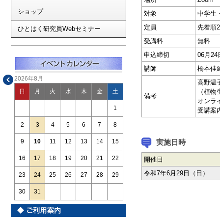
ショップ
対象
中学生
定員
先着順2
ひとはく研究員Webセミナー
受講料
無料
申込締切
06月
講師
橋本佳
2026年8月
高野温
（植物
日
月
火
水
木
金
土
備考
オンラ
1
受講案
2
3
4
5
6
7
8
実施日時
9
10
11
12
13
14
15
16
17
18
19
20
21
22
開催日
令和7年6月29日（日）
23
24
25
26
27
28
29
30
31