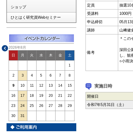
定員
抽選10
ショップ
受講料
1000
ひとはく研究員Webセミナー
申込締切
05月1
講師
山﨑健
＊この
2026年8月
深田公
備考
し、観
日
月
火
水
木
金
土
○小雨
1
2
3
4
5
6
7
8
実施日時
9
10
11
12
13
14
15
16
17
18
19
20
21
22
開催日
令和7年5月31日（土）
23
24
25
26
27
28
29
30
31