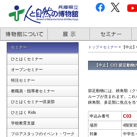
セミナー
トップ
>
セミナー
> 【中止】
ひとはくセミナー
【中止】C03 節足動
オープンセミナー
特注セミナー
節足動物には、鋏角類（ク
教職員・指導者セミナー
ループが含まれます。これ
ひとはくセミナー倶楽部
鋏角類、多足類に焦点を当
ひとはく Kids
C03
申込み番号
学校教育支援
場所
4階実
フロアスタッフのイベント・ワーク
対象
中学生